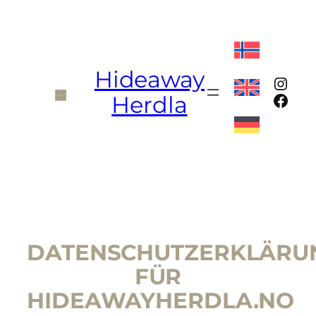
Zum
Inhalt
springen
Hideaway
Inst
Face
Herdla
DATENSCHUTZERKLÄRU
FÜR
HIDEAWAYHERDLA.NO