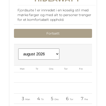
Fjordsuite 1 er innredet i en koselig stil med
mørke farger og med alt to personer trenger
for et komfortabelt opphold.
Fortsett
Man
Tir
Ons
Tor
Fre
Lør
1
Lør
0
3
4
5
6
7
8
Man
Tir
Ons
Tor
Fre
Lør