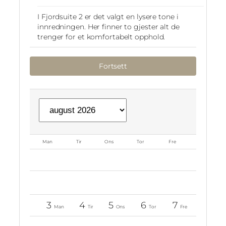
I Fjordsuite 2 er det valgt en lysere tone i
innredningen. Her finner to gjester alt de
trenger for et komfortabelt opphold.
Fortsett
Man
Tir
Ons
Tor
Fre
Lør
1
Lør
0
3
4
5
6
7
8
Man
Tir
Ons
Tor
Fre
Lør