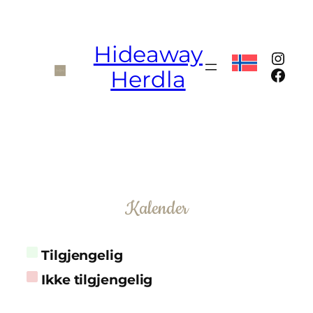
Hopp
til
innhold
Hideaway
Inst
Face
Herdla
Kalender
Tilgjengelig
Ikke tilgjengelig