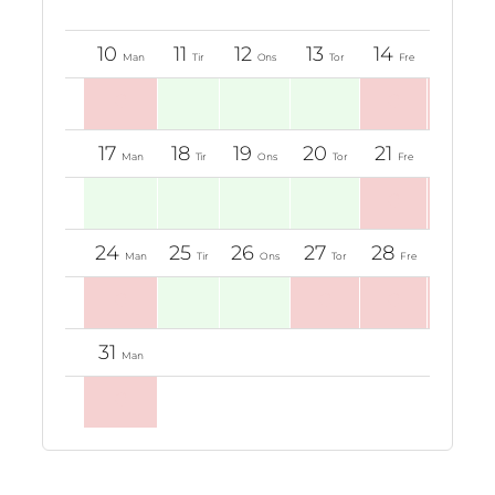
0
0
0
0
0
0
10
11
12
13
14
15
Man
Tir
Ons
Tor
Fre
Lør
0
0
0
17
18
19
20
21
22
Man
Tir
Ons
Tor
Fre
Lør
0
0
24
25
26
27
28
29
Man
Tir
Ons
Tor
Fre
Lør
0
0
0
0
31
Man
0