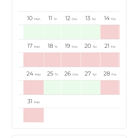
0
0
0
0
0
10
11
12
13
14
15
Man
Tir
Ons
Tor
Fre
Lør
0
0
17
18
19
20
21
22
Man
Tir
Ons
Tor
Fre
Lør
0
0
0
0
0
0
24
25
26
27
28
29
Man
Tir
Ons
Tor
Fre
Lør
0
0
0
31
Man
0